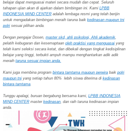
belajar dapat menguasai materi secara mudah dan cepat. Seluruh
tahapan ujian akan di ajarkan dalam bimbingan ini. Kami
LPBB
INDONESIA MIND CENTER
adalah lembaga resmi yang telah berijin
untuk mengadakan bimbingan meraih taruna baik
kedinasan maupun tni
polri
sesuai pilihan anda.
Dengan pengajar Dosen,
master skd, ahli psikologi, Ahli akademik
,
pelatih kebugaran dan kesemaptaan
oleh praktisi yang menguasai
yang
telah kami seleksi secara ketat, dan dibekali dengan tingkat kedisiplinan
belajar yang tinggi, terbukti ampuh mampu menghantarkan adik adik
meraih
taruna
sesuai impian anda.
Kami juga membina program
bintara tamtama maupun perwira
baik
polri
maupun tni
yang setiap tahun 80% lebih siswa diterima di
kedinasan
bintara tamtama
.
Tunggu apalagi, buruan bergabung bersama kami,
LPBB INDONESIA
MIND CENTER
master
kedinasan
, dan raih taruna kedinasan impian
anda.