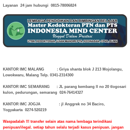
Layanan 24 jam hubungi
0815-78006824
KANTOR IMC MALANG : Griya shanta blok J 213 Mojolangu,
Lowokwaru, Malang Telp. 0341-2314300
KANTOR IMC SEMARANG : JL parang kembang ll no 20 tlogosari
kulon, pedurungan, semarang 024-76414327
KANTOR IMC JOGJA : jl Anggrek no 34 Baciro,
Yogyakarta 0274-520219
Waspadalah !!! transfer selain atas nama lembaga terindikasi
penipuan/ilegal. setiap tahun selalu terjadi kasus penipuan. jangan