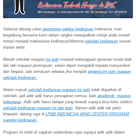
Selamat datang calon
pemenang seleksi kedinasan
Indonesia, mari
bergabung bersama kami dalam rangka mewujudkan mimpi anda meraih
mimpi menjadi mahasiswa kedinasan/diterima
sekolah kedinasan
sesuai
impian anda.
Meraih sekolah
maupun
tni polri
menjadi kebanggaan generasi muda baik
laki laki maupun perempuan, selain dapat mengabdi kepada masyarakat
dan Negara, ada semacam wibawa jika menjadi
anggota tni polri maupun
sekolah kedinasan.
Materi masuk
sekolah kediansan maupun tni polri
tidak diajarkan di
sekolah, jadi adik adik harus persiapkan semua, baik
akademik,
maupun
kebugaran
. Adik adik harus belajar yang terarah supaya bisa lolos seleksi
sekolah kedinasan maupun tni dan polri
. Namun adik adik tak perlu
khawatir, datang saja di
LPBB INDONESIA MIND CENTER PROGRAM
superior kedinasan.
Program ini telah di siapkan sedemikian rupa supaya adik adik dalam