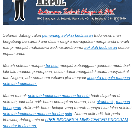
Selamat datang calon
pemenang seleksi kedinasan
Indonesia, mari
bergabung bersama kami dalam rangka mewujudkan mimpi anda meraih
mimpi menjadi mahasiswa kedinasan/diterima
sekolah kedinasan
sesuai
impian anda.
Meraih sekolah
maupun
tni polri
menjadi kebanggaan generasi muda baik
laki laki maupun perempuan, selain dapat mengabdi kepada masyarakat
dan Negara, ada semacam wibawa jika menjadi
anggota tni polri maupun
sekolah kedinasan.
Materi masuk
sekolah kediansan maupun tni polri
tidak diajarkan di
sekolah, jadi adik adik harus persiapkan semua, baik
akademik,
maupun
kebugaran
. Adik adik harus belajar yang terarah supaya bisa lolos seleksi
sekolah kedinasan maupun tni dan polri
. Namun adik adik tak perlu
khawatir, datang saja di
LPBB INDONESIA MIND CENTER PROGRAM
superior kedinasan.