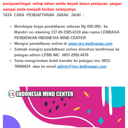
penipuan/ilegal. setiap tahun selalu terjadi kasus penipuan. jangan
sampai anda menjadi korban selanjutnya
TATA CARA PENDAFTARAN JARAK JAUH :
Membayar biaya pendaftaran sebesar Rp 600.000,- ke
Mandiri no rekening 137-00-1585-6319 atas nama LEMBAGA
PENDIDIKAN INDONESIA MIND CENTER
Mengisi pendaftaran online di
www.imc-kedinasan.com
Setelah mengisi pendaftaran online dimohon konfirmasi ke
petugas admin LPBB IMC 0857-2992-4478
Serta mengirimkan bukti transfer ke petugas imc 0815-
78006824 atau ke email
admin@imc-kedinasan.com