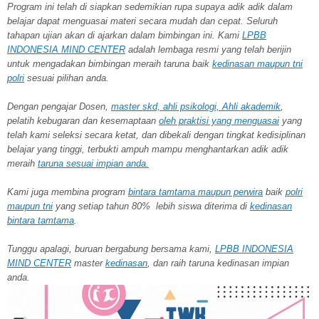
Program ini telah di siapkan sedemikian rupa supaya adik adik dalam
belajar dapat menguasai materi secara mudah dan cepat. Seluruh
tahapan ujian akan di ajarkan dalam bimbingan ini. Kami
LPBB
INDONESIA MIND CENTER
adalah lembaga resmi yang telah berijin
untuk mengadakan bimbingan meraih taruna baik
kedinasan maupun tni
polri
sesuai pilihan anda.
Dengan pengajar Dosen,
master skd, ahli psikologi, Ahli akademik
,
pelatih kebugaran dan kesemaptaan
oleh praktisi yang menguasai
yang
telah kami seleksi secara ketat, dan dibekali dengan tingkat kedisiplinan
belajar yang tinggi, terbukti ampuh mampu menghantarkan adik adik
meraih
taruna
sesuai impian anda.
Kami juga membina program
bintara tamtama maupun perwira
baik
polri
maupun tni
yang setiap tahun 80% lebih siswa diterima di
kedinasan
bintara tamtama
.
Tunggu apalagi, buruan bergabung bersama kami,
LPBB INDONESIA
MIND CENTER
master
kedinasan
, dan raih taruna kedinasan impian
anda.