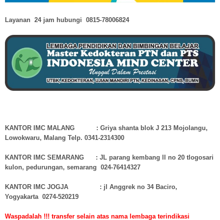
Layanan 24 jam hubungi
0815-78006824
KANTOR IMC MALANG : Griya shanta blok J 213 Mojolangu,
Lowokwaru, Malang Telp. 0341-2314300
KANTOR IMC SEMARANG : JL parang kembang ll no 20 tlogosari
kulon, pedurungan, semarang 024-76414327
KANTOR IMC JOGJA : jl Anggrek no 34 Baciro,
Yogyakarta 0274-520219
Waspadalah !!! transfer selain atas nama lembaga terindikasi