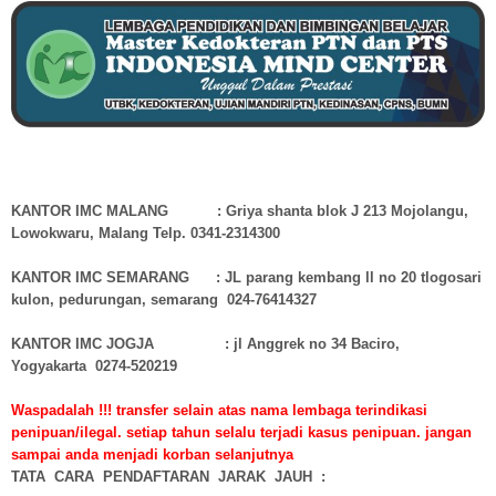
KANTOR IMC MALANG : Griya shanta blok J 213 Mojolangu,
Lowokwaru, Malang Telp. 0341-2314300
KANTOR IMC SEMARANG : JL parang kembang ll no 20 tlogosari
kulon, pedurungan, semarang 024-76414327
KANTOR IMC JOGJA : jl Anggrek no 34 Baciro,
Yogyakarta 0274-520219
Waspadalah !!! transfer selain atas nama lembaga terindikasi
penipuan/ilegal. setiap tahun selalu terjadi kasus penipuan. jangan
sampai anda menjadi korban selanjutnya
TATA CARA PENDAFTARAN JARAK JAUH :