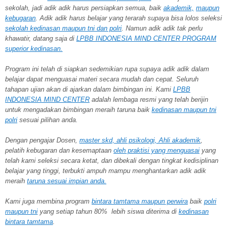
sekolah, jadi adik adik harus persiapkan semua, baik
akademik,
maupun
kebugaran
. Adik adik harus belajar yang terarah supaya bisa lolos seleksi
sekolah kedinasan maupun tni dan polri
. Namun adik adik tak perlu
khawatir, datang saja di
LPBB INDONESIA MIND CENTER PROGRAM
superior kedinasan.
Program ini telah di siapkan sedemikian rupa supaya adik adik dalam
belajar dapat menguasai materi secara mudah dan cepat. Seluruh
tahapan ujian akan di ajarkan dalam bimbingan ini. Kami
LPBB
INDONESIA MIND CENTER
adalah lembaga resmi yang telah berijin
untuk mengadakan bimbingan meraih taruna baik
kedinasan maupun tni
polri
sesuai pilihan anda.
Dengan pengajar Dosen,
master skd, ahli psikologi, Ahli akademik
,
pelatih kebugaran dan kesemaptaan
oleh praktisi yang menguasai
yang
telah kami seleksi secara ketat, dan dibekali dengan tingkat kedisiplinan
belajar yang tinggi, terbukti ampuh mampu menghantarkan adik adik
meraih
taruna
sesuai impian anda.
Kami juga membina program
bintara tamtama maupun perwira
baik
polri
maupun tni
yang setiap tahun 80% lebih siswa diterima di
kedinasan
bintara tamtama
.