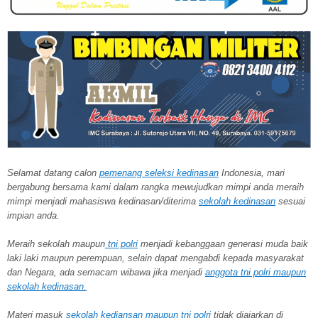
Selamat datang calon
pemenang seleksi kedinasan
Indonesia, mari
bergabung bersama kami dalam rangka mewujudkan mimpi anda meraih
mimpi menjadi mahasiswa kedinasan/diterima
sekolah kedinasan
sesuai
impian anda.
Meraih sekolah
maupun
tni polri
menjadi kebanggaan generasi muda baik
laki laki maupun perempuan, selain dapat mengabdi kepada masyarakat
dan Negara, ada semacam wibawa jika menjadi
anggota tni polri maupun
sekolah kedinasan.
Materi masuk
sekolah kediansan maupun tni polri
tidak diajarkan di