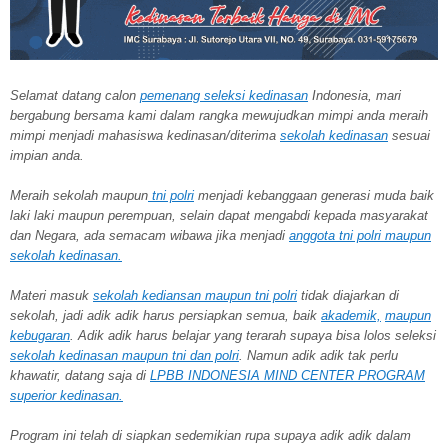
Selamat datang calon
pemenang seleksi kedinasan
Indonesia, mari
bergabung bersama kami dalam rangka mewujudkan mimpi anda meraih
mimpi menjadi mahasiswa kedinasan/diterima
sekolah kedinasan
sesuai
impian anda.
Meraih sekolah
maupun
tni polri
menjadi kebanggaan generasi muda baik
laki laki maupun perempuan, selain dapat mengabdi kepada masyarakat
dan Negara, ada semacam wibawa jika menjadi
anggota tni polri maupun
sekolah kedinasan.
Materi masuk
sekolah kediansan maupun tni polri
tidak diajarkan di
sekolah, jadi adik adik harus persiapkan semua, baik
akademik,
maupun
kebugaran
. Adik adik harus belajar yang terarah supaya bisa lolos seleksi
sekolah kedinasan maupun tni dan polri
. Namun adik adik tak perlu
khawatir, datang saja di
LPBB INDONESIA MIND CENTER PROGRAM
superior kedinasan.
Program ini telah di siapkan sedemikian rupa supaya adik adik dalam