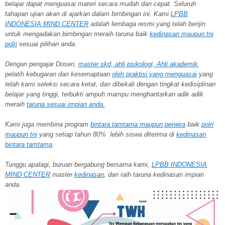
belajar dapat menguasai materi secara mudah dan cepat. Seluruh
tahapan ujian akan di ajarkan dalam bimbingan ini. Kami
LPBB
INDONESIA MIND CENTER
adalah lembaga resmi yang telah berijin
untuk mengadakan bimbingan meraih taruna baik
kedinasan maupun tni
polri
sesuai pilihan anda.
Dengan pengajar Dosen,
master skd, ahli psikologi, Ahli akademik
,
pelatih kebugaran dan kesemaptaan
oleh praktisi yang menguasai
yang
telah kami seleksi secara ketat, dan dibekali dengan tingkat kedisiplinan
belajar yang tinggi, terbukti ampuh mampu menghantarkan adik adik
meraih
taruna
sesuai impian anda.
Kami juga membina program
bintara tamtama maupun perwira
baik
polri
maupun tni
yang setiap tahun 80% lebih siswa diterima di
kedinasan
bintara tamtama
.
Tunggu apalagi, buruan bergabung bersama kami,
LPBB INDONESIA
MIND CENTER
master
kedinasan
, dan raih taruna kedinasan impian
anda.