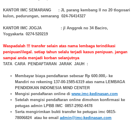
KANTOR IMC SEMARANG : JL parang kembang ll no 20 tlogosari
kulon, pedurungan, semarang 024-76414327
KANTOR IMC JOGJA : jl Anggrek no 34 Baciro,
Yogyakarta 0274-520219
Waspadalah !!! transfer selain atas nama lembaga terindikasi
penipuan/ilegal. setiap tahun selalu terjadi kasus penipuan. jangan
sampai anda menjadi korban selanjutnya
TATA CARA PENDAFTARAN JARAK JAUH :
Membayar biaya pendaftaran sebesar Rp 600.000,- ke
Mandiri no rekening 137-00-1585-6319 atas nama LEMBAGA
PENDIDIKAN INDONESIA MIND CENTER
Mengisi pendaftaran online di
www.imc-kedinasan.com
Setelah mengisi pendaftaran online dimohon konfirmasi ke
petugas admin LPBB IMC 0857-2992-4478
Serta mengirimkan bukti transfer ke petugas imc 0815-
78006824 atau ke email
admin@imc-kedinasan.com