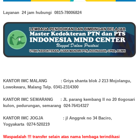
Layanan 24 jam hubungi
0815-78006824
KANTOR IMC MALANG : Griya shanta blok J 213 Mojolangu,
Lowokwaru, Malang Telp. 0341-2314300
KANTOR IMC SEMARANG : JL parang kembang ll no 20 tlogosari
kulon, pedurungan, semarang 024-76414327
KANTOR IMC JOGJA : jl Anggrek no 34 Baciro,
Yogyakarta 0274-520219
Waspadalah !!! transfer selain atas nama lembaga terindikasi