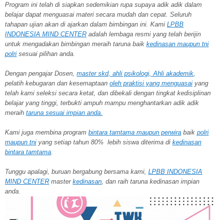
Program ini telah di siapkan sedemikian rupa supaya adik adik dalam
belajar dapat menguasai materi secara mudah dan cepat. Seluruh
tahapan ujian akan di ajarkan dalam bimbingan ini. Kami
LPBB
INDONESIA MIND CENTER
adalah lembaga resmi yang telah berijin
untuk mengadakan bimbingan meraih taruna baik
kedinasan maupun tni
polri
sesuai pilihan anda.
Dengan pengajar Dosen,
master skd, ahli psikologi, Ahli akademik
,
pelatih kebugaran dan kesemaptaan
oleh praktisi yang menguasai
yang
telah kami seleksi secara ketat, dan dibekali dengan tingkat kedisiplinan
belajar yang tinggi, terbukti ampuh mampu menghantarkan adik adik
meraih
taruna
sesuai impian anda.
Kami juga membina program
bintara tamtama maupun perwira
baik
polri
maupun tni
yang setiap tahun 80% lebih siswa diterima di
kedinasan
bintara tamtama
.
Tunggu apalagi, buruan bergabung bersama kami,
LPBB INDONESIA
MIND CENTER
master
kedinasan
, dan raih taruna kedinasan impian
anda.