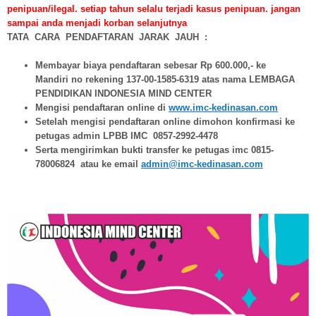
penipuan/ilegal. setiap tahun selalu terjadi kasus penipuan. jangan
sampai anda menjadi korban selanjutnya
TATA CARA PENDAFTARAN JARAK JAUH :
Membayar biaya pendaftaran sebesar Rp 600.000,- ke
Mandiri no rekening 137-00-1585-6319 atas nama LEMBAGA
PENDIDIKAN INDONESIA MIND CENTER
Mengisi pendaftaran online di
www.imc-kedinasan.com
Setelah mengisi pendaftaran online dimohon konfirmasi ke
petugas admin LPBB IMC 0857-2992-4478
Serta mengirimkan bukti transfer ke petugas imc 0815-
78006824 atau ke email
admin@imc-kedinasan.com