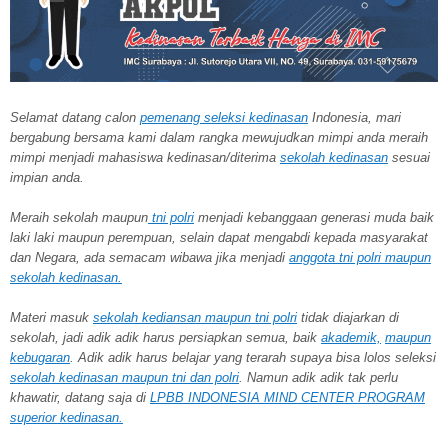
Selamat datang calon
pemenang seleksi kedinasan
Indonesia, mari
bergabung bersama kami dalam rangka mewujudkan mimpi anda meraih
mimpi menjadi mahasiswa kedinasan/diterima
sekolah kedinasan
sesuai
impian anda.
Meraih sekolah
maupun
tni polri
menjadi kebanggaan generasi muda baik
laki laki maupun perempuan, selain dapat mengabdi kepada masyarakat
dan Negara, ada semacam wibawa jika menjadi
anggota tni polri maupun
sekolah kedinasan.
Materi masuk
sekolah kediansan maupun tni polri
tidak diajarkan di
sekolah, jadi adik adik harus persiapkan semua, baik
akademik,
maupun
kebugaran
. Adik adik harus belajar yang terarah supaya bisa lolos seleksi
sekolah kedinasan maupun tni dan polri
. Namun adik adik tak perlu
khawatir, datang saja di
LPBB INDONESIA MIND CENTER PROGRAM
superior kedinasan.