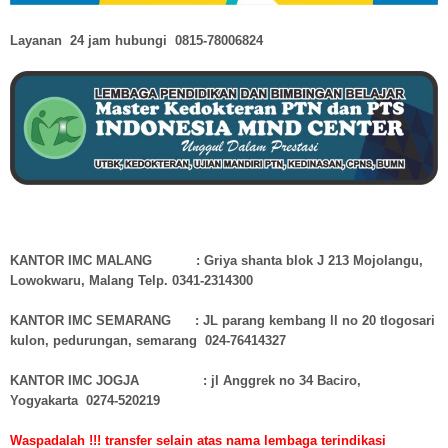
Layanan 24 jam hubungi
0815-78006824
KANTOR IMC MALANG : Griya shanta blok J 213 Mojolangu,
Lowokwaru, Malang Telp. 0341-2314300
KANTOR IMC SEMARANG : JL parang kembang ll no 20 tlogosari
kulon, pedurungan, semarang 024-76414327
KANTOR IMC JOGJA : jl Anggrek no 34 Baciro,
Yogyakarta 0274-520219
Waspadalah !!! transfer selain atas nama lembaga terindikasi