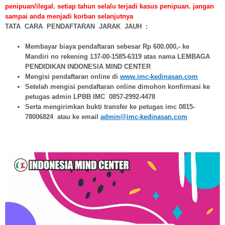
penipuan/ilegal. setiap tahun selalu terjadi kasus penipuan. jangan
sampai anda menjadi korban selanjutnya
TATA CARA PENDAFTARAN JARAK JAUH :
Membayar biaya pendaftaran sebesar Rp 600.000,- ke
Mandiri no rekening 137-00-1585-6319 atas nama LEMBAGA
PENDIDIKAN INDONESIA MIND CENTER
Mengisi pendaftaran online di
www.imc-kedinasan.com
Setelah mengisi pendaftaran online dimohon konfirmasi ke
petugas admin LPBB IMC 0857-2992-4478
Serta mengirimkan bukti transfer ke petugas imc 0815-
78006824 atau ke email
admin@imc-kedinasan.com