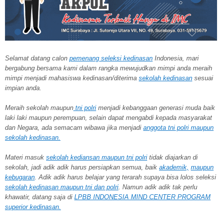
Selamat datang calon
pemenang seleksi kedinasan
Indonesia, mari
bergabung bersama kami dalam rangka mewujudkan mimpi anda meraih
mimpi menjadi mahasiswa kedinasan/diterima
sekolah kedinasan
sesuai
impian anda.
Meraih sekolah
maupun
tni polri
menjadi kebanggaan generasi muda baik
laki laki maupun perempuan, selain dapat mengabdi kepada masyarakat
dan Negara, ada semacam wibawa jika menjadi
anggota tni polri maupun
sekolah kedinasan.
Materi masuk
sekolah kediansan maupun tni polri
tidak diajarkan di
sekolah, jadi adik adik harus persiapkan semua, baik
akademik,
maupun
kebugaran
. Adik adik harus belajar yang terarah supaya bisa lolos seleksi
sekolah kedinasan maupun tni dan polri
. Namun adik adik tak perlu
khawatir, datang saja di
LPBB INDONESIA MIND CENTER PROGRAM
superior kedinasan.