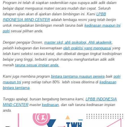
Program ini telah di siapkan sedemikian rupa supaya adik adik dalam
belajar dapat menguasai materi secara mudah dan cepat. Seluruh
tahapan ujian akan di ajarkan dalam bimbingan ini. Kami
LPBB
INDONESIA MIND CENTER
adalah lembaga resmi yang telah berijin
untuk mengadakan bimbingan meraih taruna baik
kedinasan maupun tni
polri
sesuai pilihan anda.
Dengan pengajar Dosen,
master skd, ahli psikologi, Ahli akademik
,
pelatih kebugaran dan kesemaptaan
oleh praktisi yang menguasai
yang
telah kami seleksi secara ketat, dan dibekali dengan tingkat kedisiplinan
belajar yang tinggi, terbukti ampuh mampu menghantarkan adik adik
meraih
taruna
sesuai impian anda.
Kami juga membina program
bintara tamtama maupun perwira
baik
polri
maupun tni
yang setiap tahun 80% lebih siswa diterima di
kedinasan
bintara tamtama
.
Tunggu apalagi, buruan bergabung bersama kami,
LPBB INDONESIA
MIND CENTER
master
kedinasan
, dan raih taruna kedinasan impian
anda.