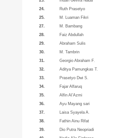
23.
Indah Gevira Nada
24.
Ruth Prasetyo
25.
M. Luaman Fikri
27.
M. Bambang
28.
Faiz Abdullah
29.
Abraham Sulis
30.
M. Tambrin
31.
Georgio Abraham F.
32.
Aditya Pamungkas T.
33.
Prasetyo Dwi S.
34.
Fajar Alfaruq
35.
Alfin Al’Azmi
36.
Ayu Mayang sari
37.
Laisa Syayela A.
38.
Fathin Ainu Rifat
39.
Dio Putra Neopriadi