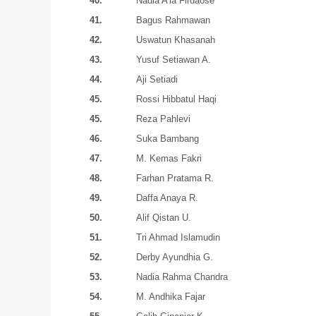
40.
Nadia A’la Firdaose
41.
Bagus Rahmawan
42.
Uswatun Khasanah
43.
Yusuf Setiawan A.
44.
Aji Setiadi
45.
Rossi Hibbatul Haqi
45.
Reza Pahlevi
46.
Suka Bambang
47.
M. Kemas Fakri
48.
Farhan Pratama R.
49.
Daffa Anaya R.
50.
Alif Qistan U.
51.
Tri Ahmad Islamudin
52.
Derby Ayundhia G.
53.
Nadia Rahma Chandra
54.
M. Andhika Fajar