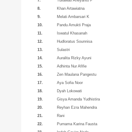
7.
Yuliawati Arieyanto P
8.
Khan Artawiatna
9.
Melati Ambarsari K
10.
Pandu Amukti Praja
11.
Iswatul Khasanah
12.
Hudloratus Sounnisa
13.
Sulastri
14.
Auralita Rizky Ayuni
15.
Adhinta Nur Afifie
16.
Zen Maulana Pangestu
17.
Aya Sofia Noor
18.
Dyah Lokowati
19.
Gisya Amanda Yudhistira
20.
Reyhan Ezra Mahendra
21.
Rani
22.
Purnama Karina Fausta