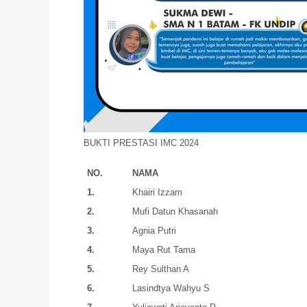
BUKTI PRESTASI IMC 2024
NO.
NAMA
1.
Khairi Izzam
2.
Mufi Datun Khasanah
3.
Agnia Putri
4.
Maya Rut Tama
5.
Rey Sulthan A
6.
Lasindtya Wahyu S