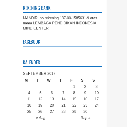
REKENING BANK
MANDIRI no rekening 137-00-1585631-9 atas
nama LEMBAGA PENDIDIKAN INDONESIA
MIND CENTER
FACEBOOK
KALENDER
SEPTEMBER 2017
M
T
W
T
F
S
S
1
2
3
4
5
6
7
8
9
10
11
12
13
14
15
16
17
18
19
20
21
22
23
24
25
26
27
28
29
30
« Aug
Sep »