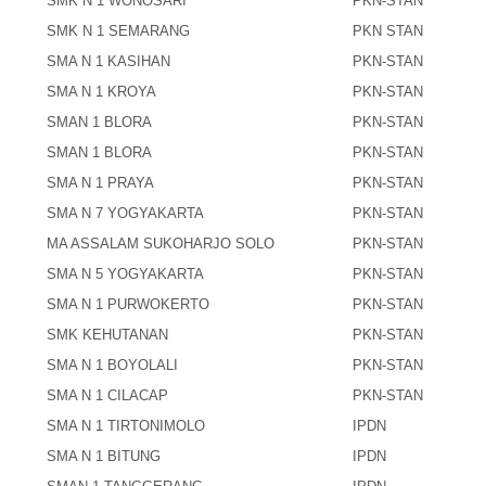
SMK N 1 WONOSARI
PKN-STAN
SMK N 1 SEMARANG
PKN STAN
SMA N 1 KASIHAN
PKN-STAN
SMA N 1 KROYA
PKN-STAN
SMAN 1 BLORA
PKN-STAN
SMAN 1 BLORA
PKN-STAN
SMA N 1 PRAYA
PKN-STAN
SMA N 7 YOGYAKARTA
PKN-STAN
MA ASSALAM SUKOHARJO SOLO
PKN-STAN
SMA N 5 YOGYAKARTA
PKN-STAN
SMA N 1 PURWOKERTO
PKN-STAN
SMK KEHUTANAN
PKN-STAN
SMA N 1 BOYOLALI
PKN-STAN
SMA N 1 CILACAP
PKN-STAN
SMA N 1 TIRTONIMOLO
IPDN
SMA N 1 BITUNG
IPDN