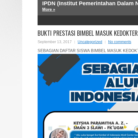
IPDN (Institut Pemerintahan Dalam N
STIS (Sekolah Tinggi Ilmu Statistik)
More »
More »
2
3
4
5
BUKTI PRESTASI BIMBEL MASUK KEDOKTE
September 13, 2017
Uncategorized
No comments
SEBAGIAN DAFTAR SISWA BIMBEL MASUK KEDOKT