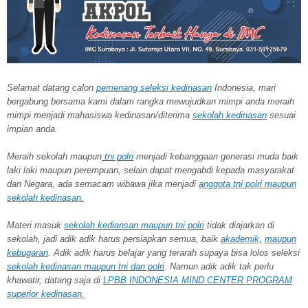
Selamat datang calon
pemenang seleksi kedinasan
Indonesia, mari
bergabung bersama kami dalam rangka mewujudkan mimpi anda meraih
mimpi menjadi mahasiswa kedinasan/diterima
sekolah kedinasan
sesuai
impian anda.
Meraih sekolah
maupun
tni polri
menjadi kebanggaan generasi muda baik
laki laki maupun perempuan, selain dapat mengabdi kepada masyarakat
dan Negara, ada semacam wibawa jika menjadi
anggota tni polri maupun
sekolah kedinasan.
Materi masuk
sekolah kediansan maupun tni polri
tidak diajarkan di
sekolah, jadi adik adik harus persiapkan semua, baik
akademik,
maupun
kebugaran
. Adik adik harus belajar yang terarah supaya bisa lolos seleksi
sekolah kedinasan maupun tni dan polri
. Namun adik adik tak perlu
khawatir, datang saja di
LPBB INDONESIA MIND CENTER PROGRAM
superior kedinasan.