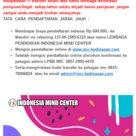
Waspadalah !!! transfer selain atas nama lembaga terindikasi
penipuan/ilegal. setiap tahun selalu terjadi kasus penipuan. jangan
sampai anda menjadi korban selanjutnya
TATA CARA PENDAFTARAN JARAK JAUH :
Membayar biaya pendaftaran sebesar Rp 600.000,- ke
Mandiri no rekening 137-00-1585-6319 atas nama LEMBAGA
PENDIDIKAN INDONESIA MIND CENTER
Mengisi pendaftaran online di
www.imc-kedinasan.com
Setelah mengisi pendaftaran online dimohon konfirmasi ke
petugas admin LPBB IMC 0857-2992-4478
Serta mengirimkan bukti transfer ke petugas imc 0815-
78006824 atau ke email
admin@imc-kedinasan.com