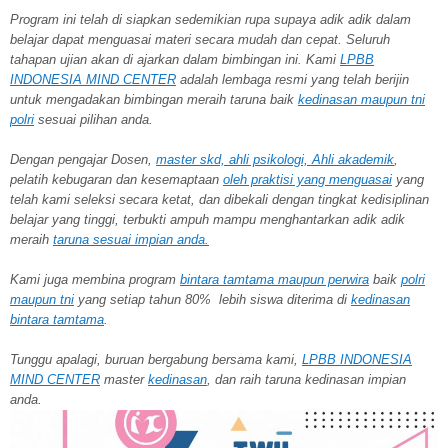
Program ini telah di siapkan sedemikian rupa supaya adik adik dalam
belajar dapat menguasai materi secara mudah dan cepat. Seluruh
tahapan ujian akan di ajarkan dalam bimbingan ini. Kami
LPBB
INDONESIA MIND CENTER
adalah lembaga resmi yang telah berijin
untuk mengadakan bimbingan meraih taruna baik
kedinasan maupun tni
polri
sesuai pilihan anda.
Dengan pengajar Dosen,
master skd, ahli psikologi, Ahli akademik
,
pelatih kebugaran dan kesemaptaan
oleh praktisi yang menguasai
yang
telah kami seleksi secara ketat, dan dibekali dengan tingkat kedisiplinan
belajar yang tinggi, terbukti ampuh mampu menghantarkan adik adik
meraih
taruna
sesuai impian anda.
Kami juga membina program
bintara tamtama maupun perwira
baik
polri
maupun tni
yang setiap tahun 80% lebih siswa diterima di
kedinasan
bintara tamtama
.
Tunggu apalagi, buruan bergabung bersama kami,
LPBB INDONESIA
MIND CENTER
master
kedinasan
, dan raih taruna kedinasan impian
anda.