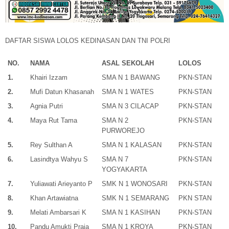
DAFTAR SISWA LOLOS KEDINASAN DAN TNI POLRI
NO.
NAMA
ASAL SEKOLAH
LOLOS
1.
Khairi Izzam
SMA N 1 BAWANG
PKN-STAN
2.
Mufi Datun Khasanah
SMA N 1 WATES
PKN-STAN
3.
Agnia Putri
SMA N 3 CILACAP
PKN-STAN
4.
Maya Rut Tama
SMA N 2
PKN-STAN
PURWOREJO
5.
Rey Sulthan A
SMA N 1 KALASAN
PKN-STAN
6.
Lasindtya Wahyu S
SMA N 7
PKN-STAN
YOGYAKARTA
7.
Yuliawati Arieyanto P
SMK N 1 WONOSARI
PKN-STAN
8.
Khan Artawiatna
SMK N 1 SEMARANG
PKN STAN
9.
Melati Ambarsari K
SMA N 1 KASIHAN
PKN-STAN
10.
Pandu Amukti Praja
SMA N 1 KROYA
PKN-STAN