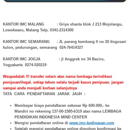
KANTOR IMC MALANG : Griya shanta blok J 213 Mojolangu,
Lowokwaru, Malang Telp. 0341-2314300
KANTOR IMC SEMARANG : JL parang kembang ll no 20 tlogosari
kulon, pedurungan, semarang 024-76414327
KANTOR IMC JOGJA : jl Anggrek no 34 Baciro,
Yogyakarta 0274-520219
Waspadalah !!! transfer selain atas nama lembaga terindikasi
penipuan/ilegal. setiap tahun selalu terjadi kasus penipuan. jangan
sampai anda menjadi korban selanjutnya
TATA CARA PENDAFTARAN JARAK JAUH :
Membayar biaya pendaftaran sebesar Rp 600.000,- ke
Mandiri no rekening 137-00-1585-6319 atas nama LEMBAGA
PENDIDIKAN INDONESIA MIND CENTER
Mengisi pendaftaran online di
www.imc-kedinasan.com
Setelah mengisi pendaftaran online dimohon konfirmasi ke