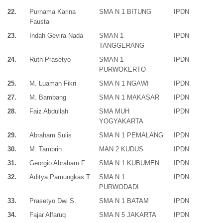
22.
Purnama Karina
SMA N 1 BITUNG
IPDN
Fausta
23.
Indah Gevira Nada
SMAN 1
IPDN
TANGGERANG
24.
Ruth Prasetyo
SMAN 1
IPDN
PURWOKERTO
25.
M. Luaman Fikri
SMA N 1 NGAWI
IPDN
27.
M. Bambang
SMA N 1 MAKASAR
IPDN
28.
Faiz Abdullah
SMA MUH
IPDN
YOGYAKARTA
29.
Abraham Sulis
SMA N 1 PEMALANG
IPDN
30.
M. Tambrin
MAN 2 KUDUS
IPDN
31.
Georgio Abraham F.
SMA N 1 KUBUMEN
IPDN
32.
Aditya Pamungkas T.
SMA N 1
IPDN
PURWODADI
33.
Prasetyo Dwi S.
SMA N 1 BATAM
IPDN
34.
Fajar Alfaruq
SMA N 5 JAKARTA
IPDN