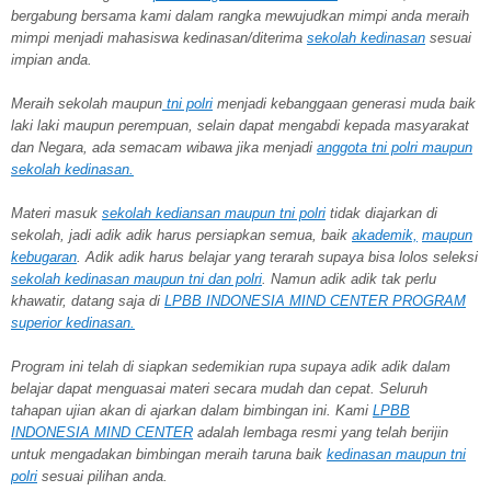
bergabung bersama kami dalam rangka mewujudkan mimpi anda meraih
mimpi menjadi mahasiswa kedinasan/diterima
sekolah kedinasan
sesuai
impian anda.
Meraih sekolah
maupun
tni polri
menjadi kebanggaan generasi muda baik
laki laki maupun perempuan, selain dapat mengabdi kepada masyarakat
dan Negara, ada semacam wibawa jika menjadi
anggota tni polri maupun
sekolah kedinasan.
Materi masuk
sekolah kediansan maupun tni polri
tidak diajarkan di
sekolah, jadi adik adik harus persiapkan semua, baik
akademik,
maupun
kebugaran
. Adik adik harus belajar yang terarah supaya bisa lolos seleksi
sekolah kedinasan maupun tni dan polri
. Namun adik adik tak perlu
khawatir, datang saja di
LPBB INDONESIA MIND CENTER PROGRAM
superior kedinasan.
Program ini telah di siapkan sedemikian rupa supaya adik adik dalam
belajar dapat menguasai materi secara mudah dan cepat. Seluruh
tahapan ujian akan di ajarkan dalam bimbingan ini. Kami
LPBB
INDONESIA MIND CENTER
adalah lembaga resmi yang telah berijin
untuk mengadakan bimbingan meraih taruna baik
kedinasan maupun tni
polri
sesuai pilihan anda.