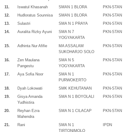
11.
Iswatul Khasanah
SMAN 1 BLORA
PKN-STAN
12.
Hudloratus Sounnisa
SMAN 1 BLORA
PKN-STAN
13.
Sulastri
SMA N 1 PRAYA
PKN-STAN
14.
Auralita Rizky Ayuni
SMA N 7
PKN-STAN
YOGYAKARTA
15.
Adhinta Nur Afifie
MA ASSALAM
PKN-STAN
SUKOHARJO SOLO
16.
Zen Maulana
SMA N 5
PKN-STAN
Pangestu
YOGYAKARTA
17.
Aya Sofia Noor
SMA N 1
PKN-STAN
PURWOKERTO
18.
Dyah Lokowati
SMK KEHUTANAN
PKN-STAN
19.
Gisya Amanda
SMA N 1 BOYOLALI
PKN-STAN
Yudhistira
20.
Reyhan Ezra
SMA N 1 CILACAP
PKN-STAN
Mahendra
21.
Rani
SMA N 1
IPDN
TIRTONIMOLO