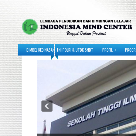
»
BIMBEL KEDINASAN, TNI POLRI & UTBK SNBT
PROFIL
PROGR