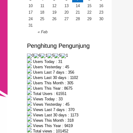
10
11
12
13
14
15
16
17
18
19
20
21
22
23
24
25
26
27
28
29
30
31
« Feb
Penghitung Pengunjung
Users Today : 31
Users Yesterday : 45
Users Last 7 days : 356
Users Last 30 days : 1102
Users This Month : 305
Users This Year : 8675
Total Users : 61551
Views Today : 33
Views Yesterday : 45
Views Last 7 days : 370
Views Last 30 days : 1173
Views This Month : 318
Views This Year : 9419
Total views : 101452