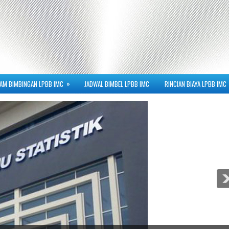
»
AM BIMBINGAN LPBB IMC
JADWAL BIMBEL LPBB IMC
RINCIAN BIAYA LPBB IMC