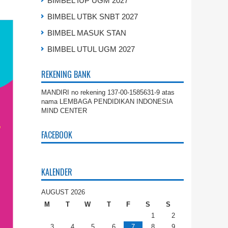
BIMBEL IUP UGM 2027
BIMBEL UTBK SNBT 2027
BIMBEL MASUK STAN
BIMBEL UTUL UGM 2027
REKENING BANK
MANDIRI no rekening 137-00-1585631-9 atas
nama LEMBAGA PENDIDIKAN INDONESIA
MIND CENTER
FACEBOOK
KALENDER
AUGUST 2026
M
T
W
T
F
S
S
1
2
3
4
5
6
7
8
9