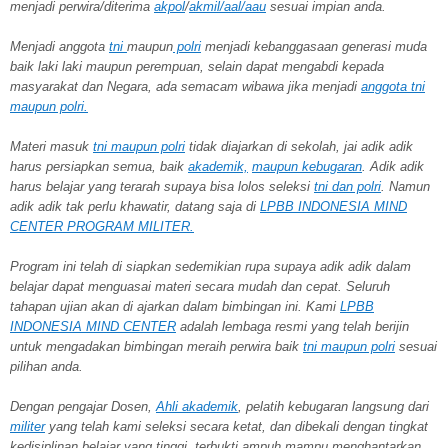
menjadi perwira/diterima
akpol
/
akmil/aal/aau
sesuai impian anda.
Menjadi anggota
tni
maupun
polri
menjadi kebanggasaan generasi muda
baik laki laki maupun perempuan, selain dapat mengabdi kepada
masyarakat dan Negara, ada semacam wibawa jika menjadi
anggota tni
maupun polri.
Materi masuk
tni maupun polri
tidak diajarkan di sekolah, jai adik adik
harus persiapkan semua, baik
akademik,
maupun kebugaran
. Adik adik
harus belajar yang terarah supaya bisa lolos seleksi
tni dan polri
. Namun
adik adik tak perlu khawatir, datang saja di
LPBB INDONESIA MIND
CENTER PROGRAM MILITER.
Program ini telah di siapkan sedemikian rupa supaya adik adik dalam
belajar dapat menguasai materi secara mudah dan cepat. Seluruh
tahapan ujian akan di ajarkan dalam bimbingan ini. Kami
LPBB
INDONESIA MIND CENTER
adalah lembaga resmi yang telah berijin
untuk mengadakan bimbingan meraih perwira baik
tni maupun polri
sesuai
pilihan anda.
Dengan pengajar Dosen,
Ahli akademik
, pelatih kebugaran langsung dari
militer
yang telah kami seleksi secara ketat, dan dibekali dengan tingkat
kedisiplinan belajar yang tinggi, terbukti ampuh mampu menghantarkan