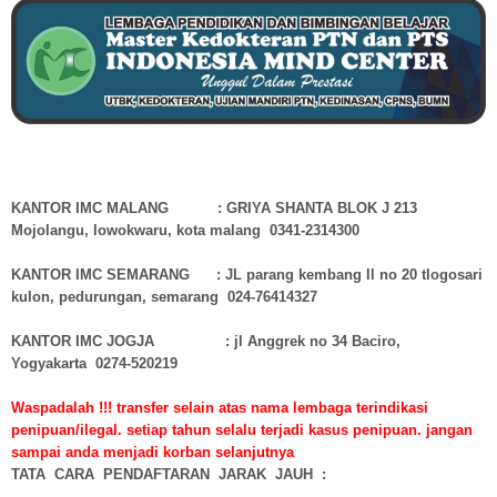
KANTOR IMC MALANG : GRIYA SHANTA BLOK J 213
Mojolangu, lowokwaru, kota malang 0341-2314300
KANTOR IMC SEMARANG : JL parang kembang ll no 20 tlogosari
kulon, pedurungan, semarang 024-76414327
KANTOR IMC JOGJA : jl Anggrek no 34 Baciro,
Yogyakarta 0274-520219
Waspadalah !!! transfer selain atas nama lembaga terindikasi
penipuan/ilegal. setiap tahun selalu terjadi kasus penipuan. jangan
sampai anda menjadi korban selanjutnya
TATA CARA PENDAFTARAN JARAK JAUH :