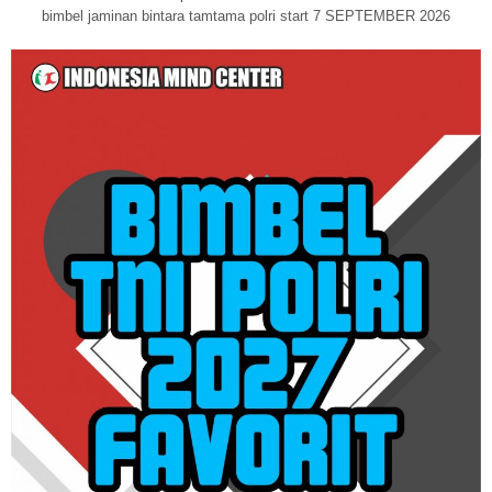
bimbel jaminan bintara tamtama polri start 7 SEPTEMBER 2026