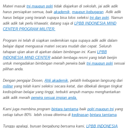
Materi masuk
tni maupun polri
tidak diajarkan di sekolah, jai adik adik
harus persiapkan semua, baik
akademik,
maupun kebugaran
. Adik adik
harus belajar yang terarah supaya bisa lolos seleksi
tni dan polri
. Namun
adik adik tak perlu khawatir, datang saja di
LPBB INDONESIA MIND
CENTER PROGRAM MILITER.
Program ini telah di siapkan sedemikian rupa supaya adik adik dalam
belajar dapat menguasai materi secara mudah dan cepat. Seluruh
tahapan ujian akan di ajarkan dalam bimbingan ini. Kami
LPBB
INDONESIA MIND CENTER
adalah lembaga resmi yang telah berijin
untuk mengadakan bimbingan meraih perwira baik
tni maupun polri
sesuai
pilihan anda.
Dengan pengajar Dosen,
Ahli akademik
, pelatih kebugaran langsung dari
militer
yang telah kami seleksi secara ketat, dan dibekali dengan tingkat
kedisiplinan belajar yang tinggi, terbukti ampuh mampu menghantarkan
adik adik meraih
perwira
sesuai impian anda.
Kami juga membina program
bintara tamtama
baik
polri maupun tni
yang
setiap tahun 80% lebih siswa diterima di
kedinasan
bintara tamtama
.
Tunggu apalagi, buruan bergabung bersama kami,
LPBB INDONESIA