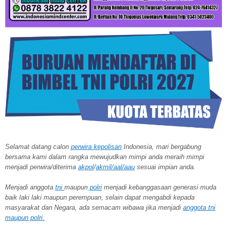
Selamat datang calon
perwira kepolisan
Indonesia, mari bergabung
bersama kami dalam rangka mewujudkan mimpi anda meraih mimpi
menjadi perwira/diterima
akpol
/
akmil/aal/aau
sesuai impian anda.
Menjadi anggota
tni
maupun
polri
menjadi kebanggasaan generasi muda
baik laki laki maupun perempuan, selain dapat mengabdi kepada
masyarakat dan Negara, ada semacam wibawa jika menjadi
anggota tni
maupun polri.