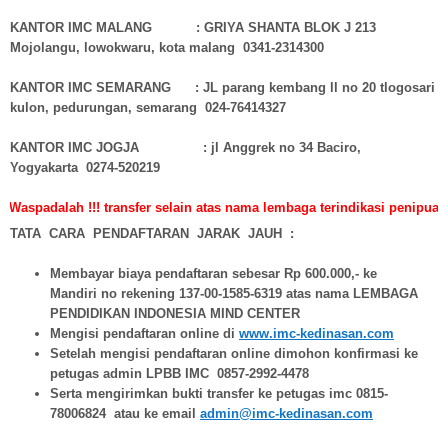
KANTOR IMC MALANG : GRIYA SHANTA BLOK J 213
Mojolangu, lowokwaru, kota malang 0341-2314300
KANTOR IMC SEMARANG : JL parang kembang ll no 20 tlogosari
kulon, pedurungan, semarang 024-76414327
KANTOR IMC JOGJA : jl Anggrek no 34 Baciro,
Yogyakarta 0274-520219
 !!! transfer selain atas nama lembaga terindikasi penipuan/ilegal. set
TATA CARA PENDAFTARAN JARAK JAUH :
Membayar biaya pendaftaran sebesar Rp 600.000,- ke
Mandiri no rekening 137-00-1585-6319 atas nama LEMBAGA
PENDIDIKAN INDONESIA MIND CENTER
Mengisi pendaftaran online di
www.imc-kedinasan.com
Setelah mengisi pendaftaran online dimohon konfirmasi ke
petugas admin LPBB IMC 0857-2992-4478
Serta mengirimkan bukti transfer ke petugas imc 0815-
78006824 atau ke email
admin@imc-kedinasan.com