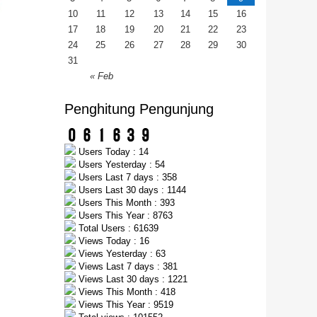
10
11
12
13
14
15
16
17
18
19
20
21
22
23
24
25
26
27
28
29
30
31
« Feb
Penghitung Pengunjung
Users Today : 14
Users Yesterday : 54
Users Last 7 days : 358
Users Last 30 days : 1144
Users This Month : 393
Users This Year : 8763
Total Users : 61639
Views Today : 16
Views Yesterday : 63
Views Last 7 days : 381
Views Last 30 days : 1221
Views This Month : 418
Views This Year : 9519