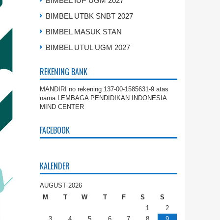
BIMBEL IUP UGM 2027
BIMBEL UTBK SNBT 2027
BIMBEL MASUK STAN
BIMBEL UTUL UGM 2027
REKENING BANK
MANDIRI no rekening 137-00-1585631-9 atas
nama LEMBAGA PENDIDIKAN INDONESIA
MIND CENTER
FACEBOOK
KALENDER
AUGUST 2026
M
T
W
T
F
S
S
1
2
3
4
5
6
7
8
9