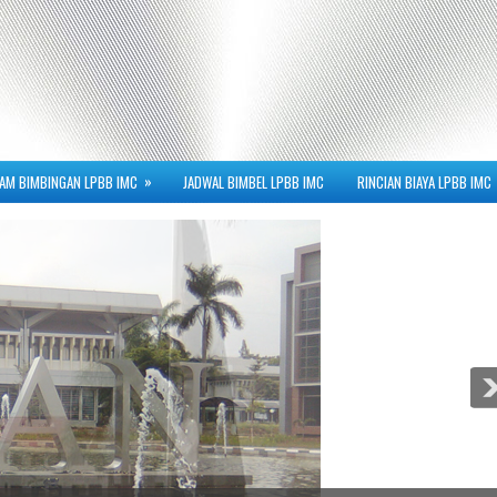
»
AM BIMBINGAN LPBB IMC
JADWAL BIMBEL LPBB IMC
RINCIAN BIAYA LPBB IMC