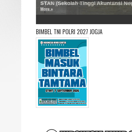
IPDN (Institut Pemerintahan Dalam N
More »
2
3
4
5
BIMBEL TNI POLRI 2027 JOGJA