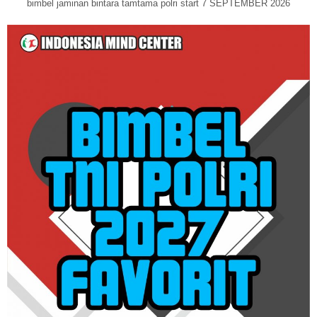
bimbel jaminan bintara tamtama polri start 7 SEPTEMBER 2026