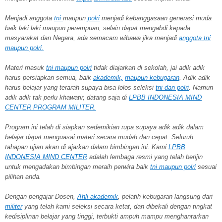
Menjadi anggota
tni
maupun
polri
menjadi kebanggasaan generasi muda
baik laki laki maupun perempuan, selain dapat mengabdi kepada
masyarakat dan Negara, ada semacam wibawa jika menjadi
anggota tni
maupun polri.
Materi masuk
tni maupun polri
tidak diajarkan di sekolah, jai adik adik
harus persiapkan semua, baik
akademik,
maupun kebugaran
. Adik adik
harus belajar yang terarah supaya bisa lolos seleksi
tni dan polri
. Namun
adik adik tak perlu khawatir, datang saja di
LPBB INDONESIA MIND
CENTER PROGRAM MILITER.
Program ini telah di siapkan sedemikian rupa supaya adik adik dalam
belajar dapat menguasai materi secara mudah dan cepat. Seluruh
tahapan ujian akan di ajarkan dalam bimbingan ini. Kami
LPBB
INDONESIA MIND CENTER
adalah lembaga resmi yang telah berijin
untuk mengadakan bimbingan meraih perwira baik
tni maupun polri
sesuai
pilihan anda.
Dengan pengajar Dosen,
Ahli akademik
, pelatih kebugaran langsung dari
militer
yang telah kami seleksi secara ketat, dan dibekali dengan tingkat
kedisiplinan belajar yang tinggi, terbukti ampuh mampu menghantarkan