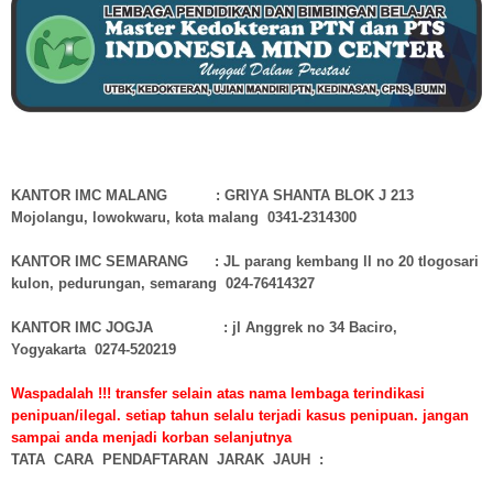
KANTOR IMC MALANG : GRIYA SHANTA BLOK J 213
Mojolangu, lowokwaru, kota malang 0341-2314300
KANTOR IMC SEMARANG : JL parang kembang ll no 20 tlogosari
kulon, pedurungan, semarang 024-76414327
KANTOR IMC JOGJA : jl Anggrek no 34 Baciro,
Yogyakarta 0274-520219
Waspadalah !!! transfer selain atas nama lembaga terindikasi
penipuan/ilegal. setiap tahun selalu terjadi kasus penipuan. jangan
sampai anda menjadi korban selanjutnya
TATA CARA PENDAFTARAN JARAK JAUH :