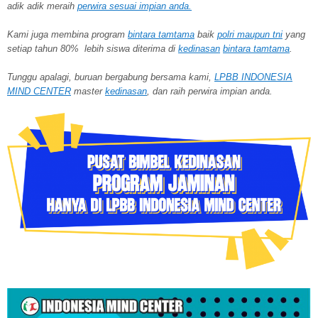
adik adik meraih
perwira
sesuai impian anda.
Kami juga membina program
bintara tamtama
baik
polri maupun tni
yang
setiap tahun 80% lebih siswa diterima di
kedinasan
bintara tamtama
.
Tunggu apalagi, buruan bergabung bersama kami,
LPBB INDONESIA
MIND CENTER
master
kedinasan
, dan raih perwira impian anda.