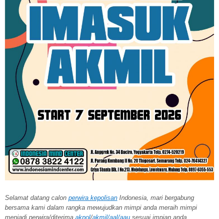
Selamat datang calon
perwira kepolisan
Indonesia, mari bergabung
bersama kami dalam rangka mewujudkan mimpi anda meraih mimpi
menjadi perwira/diterima
akpol
/
akmil/aal/aau
sesuai impian anda.