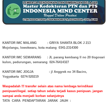
KANTOR IMC MALANG : GRIYA SHANTA BLOK J 213
Mojolangu, lowokwaru, kota malang 0341-2314300
KANTOR IMC SEMARANG : JL parang kembang ll no 20 tlogosari
kulon, pedurungan, semarang 024-76414327
KANTOR IMC JOGJA : jl Anggrek no 34 Baciro,
Yogyakarta 0274-520219
Waspadalah !!! transfer selain atas nama lembaga terindikasi
penipuan/ilegal. setiap tahun selalu terjadi kasus penipuan. jangan
sampai anda menjadi korban selanjutnya
TATA CARA PENDAFTARAN JARAK JAUH :