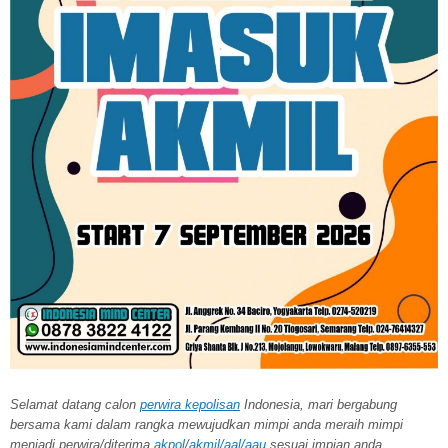
Selamat datang calon
perwira kepolisan
Indonesia, mari bergabung
bersama kami dalam rangka mewujudkan mimpi anda meraih mimpi
menjadi perwira/diterima
akpol
/
akmil/aal/aau
sesuai impian anda.