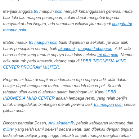
Menjadi anggota
tni
maupun
polri
menjadi kebanggasaan generasi muda
baik laki laki maupun perempuan, selain dapat mengabdi kepada
masyarakat dan Negara, ada semacam wibawa jika menjadi
anggota tni
maupun polri.
Materi masuk
tni maupun polri
tidak diajarkan di sekolah, jai adik adik
harus persiapkan semua, baik
akademik,
maupun kebugaran
. Adik adik
harus belajar yang terarah supaya bisa lolos seleksi
tni dan polri
. Namun
adik adik tak perlu khawatir, datang saja di
LPBB INDONESIA MIND
CENTER PROGRAM MILITER.
Program ini telah di siapkan sedemikian rupa supaya adik adik dalam
belajar dapat menguasai materi secara mudah dan cepat. Seluruh
tahapan ujian akan di ajarkan dalam bimbingan ini. Kami
LPBB
INDONESIA MIND CENTER
adalah lembaga resmi yang telah berijin
untuk mengadakan bimbingan meraih perwira baik
tni maupun polri
sesuai
pilihan anda.
Dengan pengajar Dosen,
Ahli akademik
, pelatih kebugaran langsung dari
militer
yang telah kami seleksi secara ketat, dan dibekali dengan tingkat
kedisiplinan belajar yang tinggi, terbukti ampuh mampu menghantarkan