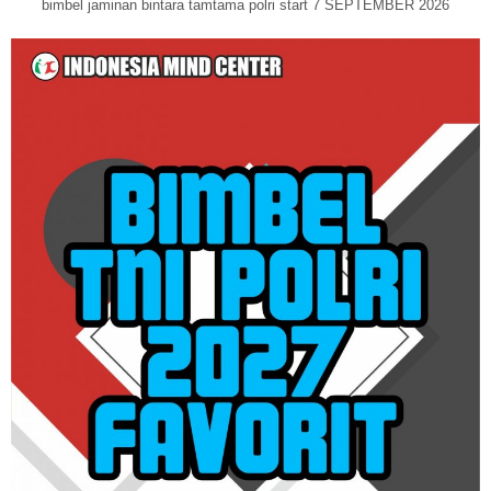
bimbel jaminan bintara tamtama polri start 7 SEPTEMBER 2026