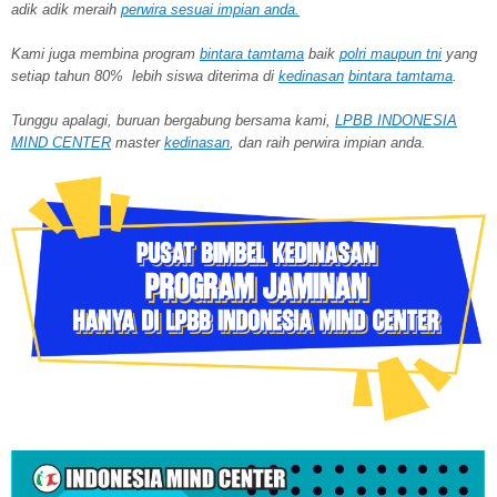
adik adik meraih
perwira
sesuai impian anda.
Kami juga membina program
bintara tamtama
baik
polri maupun tni
yang
setiap tahun 80% lebih siswa diterima di
kedinasan
bintara tamtama
.
Tunggu apalagi, buruan bergabung bersama kami,
LPBB INDONESIA
MIND CENTER
master
kedinasan
, dan raih perwira impian anda.