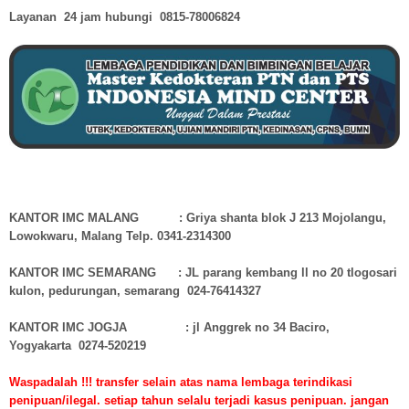
Layanan 24 jam hubungi
0815-78006824
KANTOR IMC MALANG : Griya shanta blok J 213 Mojolangu,
Lowokwaru, Malang Telp. 0341-2314300
KANTOR IMC SEMARANG : JL parang kembang ll no 20 tlogosari
kulon, pedurungan, semarang 024-76414327
KANTOR IMC JOGJA : jl Anggrek no 34 Baciro,
Yogyakarta 0274-520219
Waspadalah !!! transfer selain atas nama lembaga terindikasi
penipuan/ilegal. setiap tahun selalu terjadi kasus penipuan. jangan