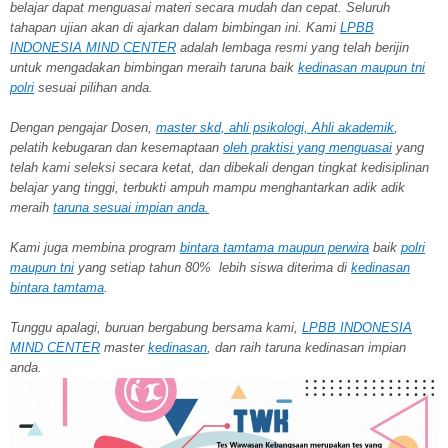
belajar dapat menguasai materi secara mudah dan cepat. Seluruh
tahapan ujian akan di ajarkan dalam bimbingan ini. Kami
LPBB
INDONESIA MIND CENTER
adalah lembaga resmi yang telah berijin
untuk mengadakan bimbingan meraih taruna baik
kedinasan maupun tni
polri
sesuai pilihan anda.
Dengan pengajar Dosen,
master skd, ahli psikologi, Ahli akademik
,
pelatih kebugaran dan kesemaptaan
oleh praktisi yang menguasai
yang
telah kami seleksi secara ketat, dan dibekali dengan tingkat kedisiplinan
belajar yang tinggi, terbukti ampuh mampu menghantarkan adik adik
meraih
taruna
sesuai impian anda.
Kami juga membina program
bintara tamtama maupun perwira
baik
polri
maupun tni
yang setiap tahun 80% lebih siswa diterima di
kedinasan
bintara tamtama
.
Tunggu apalagi, buruan bergabung bersama kami,
LPBB INDONESIA
MIND CENTER
master
kedinasan
, dan raih taruna kedinasan impian
anda.