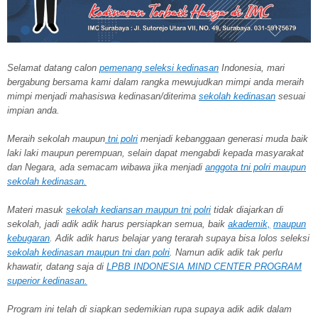
Selamat datang calon
pemenang seleksi kedinasan
Indonesia, mari
bergabung bersama kami dalam rangka mewujudkan mimpi anda meraih
mimpi menjadi mahasiswa kedinasan/diterima
sekolah kedinasan
sesuai
impian anda.
Meraih sekolah
maupun
tni polri
menjadi kebanggaan generasi muda baik
laki laki maupun perempuan, selain dapat mengabdi kepada masyarakat
dan Negara, ada semacam wibawa jika menjadi
anggota tni polri maupun
sekolah kedinasan.
Materi masuk
sekolah kediansan maupun tni polri
tidak diajarkan di
sekolah, jadi adik adik harus persiapkan semua, baik
akademik,
maupun
kebugaran
. Adik adik harus belajar yang terarah supaya bisa lolos seleksi
sekolah kedinasan maupun tni dan polri
. Namun adik adik tak perlu
khawatir, datang saja di
LPBB INDONESIA MIND CENTER PROGRAM
superior kedinasan.
Program ini telah di siapkan sedemikian rupa supaya adik adik dalam